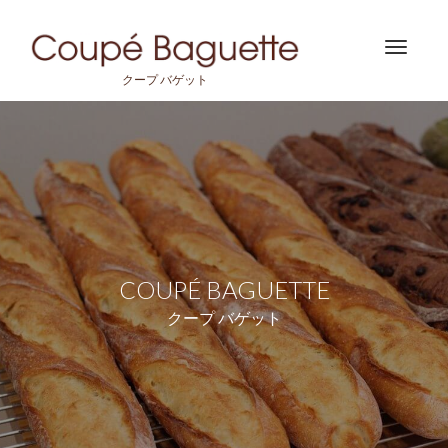
Toggle
navigat
クープ バゲット
COUPÉ BAGUETTE
クープ バゲット